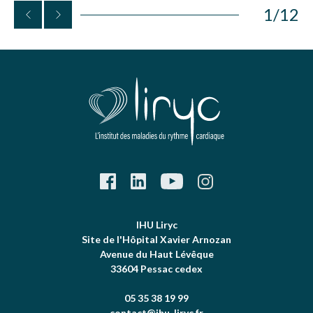
1
/
12
IHU Liryc
Site de l'Hôpital Xavier Arnozan
Avenue du Haut Lévêque
33604 Pessac cedex
05 35 38 19 99
contact@ihu-liryc.fr