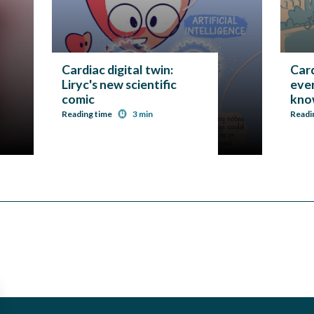
Cardiac digital twin:
Card
Liryc's new scientific
eve
comic
know
scie
Reading time
3 min
Readi