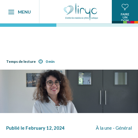
MENU
FAIRE
UN
DON
Temps de lecture
0 min
Publié le February 12, 2024
À la une -
Général