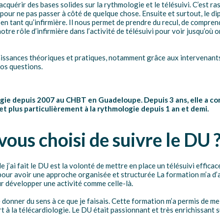
cquérir des bases solides sur la rythmologie et le télésuivi. C’est r
à pour ne pas passer à côté de quelque chose. Ensuite et surtout, le 
en tant qu’infirmière. Il nous permet de prendre du recul, de comprendr
notre rôle d’infirmière dans l’activité de télésuivi pour voir jusqu’où 
aissances théoriques et pratiques, notamment grâce aux intervenants 
nos questions.
ologie depuis 2007 au CHBT en Guadeloupe. Depuis 3 ans, elle a c
et plus particulièrement à la rythmologie depuis 1 an et demi.
ous choisi de suivre le DU 
 j’ai fait le DU est la volonté de mettre en place un télésuivi effic
our avoir une approche organisée et structurée La formation m’a d’ai
our développer une activité comme celle-là.
 donner du sens à ce que je faisais. Cette formation m’a permis de m
rt à la télécardiologie. Le DU était passionnant et très enrichissant s