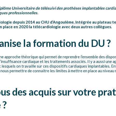
lôme Universitaire de télésuivi des prothèses implantables cardiaq
ues professionnelles.
diologie depuis 2014 au CHU d’Angoulême. Intégrée au plateau t
n place en 2020 la télécardiologie avec deux autres collègues.
nise la formation du DU ?
ne approche théorique qui permet de reprendre l’ensemble des dispos
’insuffisance cardiaque et les traitements associés. Il y a aussi une a
 lesquels on travaille sur ces dispositifs cardiaques implantables. E
r nous permettre de connaitre les limites à mettre en place au niveau
s des acquis sur votre pra
 ?