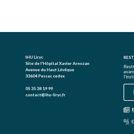
IHU Liryc
RES
Site de l'Hôpital Xavier Arnozan
Reste
Avenue du Haut Lévêque
avan
33604 Pessac cedex
l’inst
05 35 38 19 99
contact@ihu-liryc.fr
C