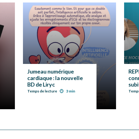
Jumeau numérique
REP
cardiaque : la nouvelle
con
BD de Liryc
subi
Surv
Temps de lecture
3 min
Temps