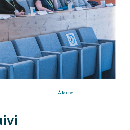
À la une
ivi