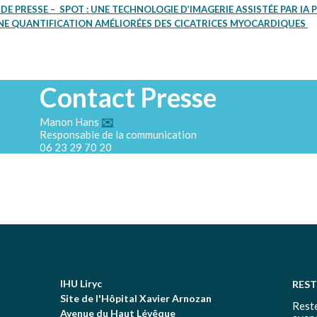
 PRESSE – SPOT : UNE TECHNOLOGIE D’IMAGERIE ASSISTÉE PAR IA
NE QUANTIFICATION AMÉLIORÉES DES CICATRICES MYOCARDIQUES
Contact Presse
Manon Hans
✉️
Responsable de la communication
06 23 29 70 20
IHU Liryc
RES
Site de l'Hôpital Xavier Arnozan
Reste
Avenue du Haut Lévêque