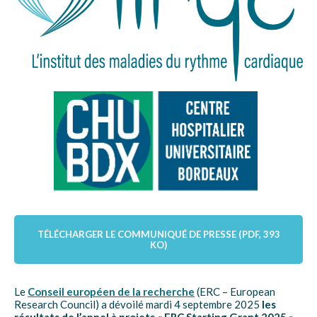
TÉLÉCHARGER LE COMMUNIQUÉ DE PRESSE (PDF, 393
KO)
Le
Conseil européen de la recherche
(ERC – European
Research Council) a dévoilé mardi 4 septembre 2025
les