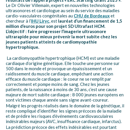
résultats de l’appel à projets « ERC Starting Grant 2025 »
.
Le Dr Olivier Villemain, expert en nouvelles technologies
ultrasonores et cardiologue au sein du service des maladies
cardio-vasculaires congénitales au
CHU de Bordeaux
et
chercheur à l’
IHU Liryc
, est
lauréat d’un financement de 1,5
million d’euros pour son projet 5D Ultrafast HCM
.
L’objectif : faire progresser l’imagerie ultrasonore
ultrarapide pour mieux prévenir la mort subite chez les
jeunes patients atteints de cardiomyopathie
hypertrophique.
La cardiomyopathie hypertrophique (HCM) est une maladie
cardiaque d’origine génétique. Elle touche une personne sur
500 dans le monde et provoque un épaississement et un
raidissement du muscle cardiaque, empêchant une action
efficace du muscle cardiaque : le coeur ne se remplit par
correctement et pompe moins de sang. Chez les jeunes
patients, de la naissance à moins de 30 ans, c’est une cause
majeure de mort subite cardiaque : 8 000 jeunes européens en
sont victimes chaque année sans signe avant-coureur.
Malgré les progrès réalisés dans le domaine de la génétique, il
reste compliqué d’identifier les signes précoces de la maladie
et de prédire les risques d’événements cardiovasculaires
indésirables majeurs (AVC, insuffisance cardiaque, infarctus).
La prédiction précoce des effets indésirables est pourtant