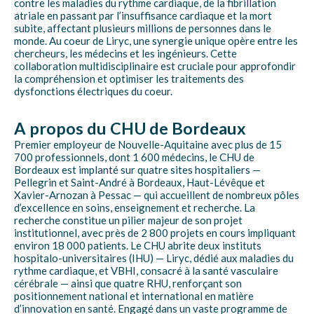
contre les maladies du rythme cardiaque, de la fibrillation
atriale en passant par l’insuffisance cardiaque et la mort
subite, affectant plusieurs millions de personnes dans le
monde. Au coeur de Liryc, une synergie unique opère entre les
chercheurs, les médecins et les ingénieurs. Cette
collaboration multidisciplinaire est cruciale pour approfondir
la compréhension et optimiser les traitements des
dysfonctions électriques du coeur.
A propos du CHU de Bordeaux
Premier employeur de Nouvelle-Aquitaine avec plus de 15
700 professionnels, dont 1 600 médecins, le CHU de
Bordeaux est implanté sur quatre sites hospitaliers —
Pellegrin et Saint-André à Bordeaux, Haut-Lévêque et
Xavier-Arnozan à Pessac — qui accueillent de nombreux pôles
d’excellence en soins, enseignement et recherche. La
recherche constitue un pilier majeur de son projet
institutionnel, avec près de 2 800 projets en cours impliquant
environ 18 000 patients. Le CHU abrite deux instituts
hospitalo-universitaires (IHU) — Liryc, dédié aux maladies du
rythme cardiaque, et VBHI, consacré à la santé vasculaire
cérébrale — ainsi que quatre RHU, renforçant son
positionnement national et international en matière
d’innovation en santé. Engagé dans un vaste programme de